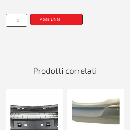
PARAURTI
AGGIUNGI
ANTERIORE
PRIM
CITROEN
C4
10/20>
quantità
Prodotti correlati