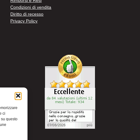
Rimborsi e Resi
Condizioni di vendita
Diritto di recesso
Privacy Policy
memorizzare
e ci
i su questo
cune