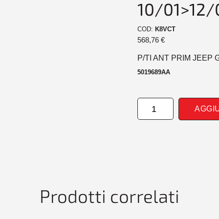
10/01>12/
COD:
K8VCT
568,76
€
P/TI ANT PRIM JEEP
5019689AA
PARAURTI
AGGI
ANTERIORE
PRIM
JEEP
GRANCHEROKEE
LIMITED
10/01>12/04
quantità
Prodotti correlati