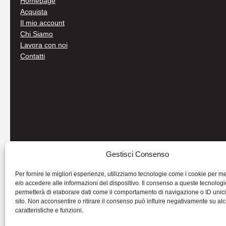
Homepage
Acquista
Il mio account
Chi Siamo
Lavora con noi
Contatti
Gestisci Consenso
Per fornire le migliori esperienze, utilizziamo tecnologie come i cookie per 
e/o accedere alle informazioni del dispositivo. Il consenso a queste tecnologi
permetterà di elaborare dati come il comportamento di navigazione o ID unic
sito. Non acconsentire o ritirare il consenso può influire negativamente su al
caratteristiche e funzioni.