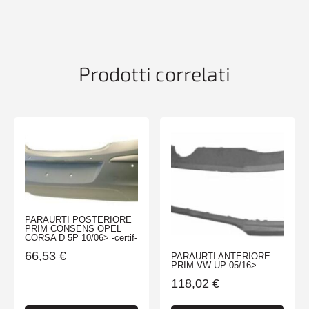
CLASSE
C
W204
01/11>
ELEG/AVANTG
Prodotti correlati
quantità
PARAURTI POSTERIORE
PRIM CONSENS OPEL
CORSA D 5P 10/06> -certif-
66,53
€
PARAURTI ANTERIORE
PRIM VW UP 05/16>
118,02
€