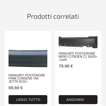
(CABRIO-
CLUBMAN)
07/06>06/10
Prodotti correlati
quantità
PARAURTI POSTERIORE
NERO CITROEN C2 10/03>
-certif-
78,98
€
PARAURTI POSTERIORE
PRIM CONSENS VW
JETTA 01/11>
69,69
€
LEGGI TUTTO
AGGIUNGI