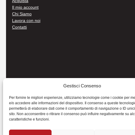
Acquista
Il mio account
Chi Siamo
Lavora con noi
Contatti
Gestisci Consenso
Per fornire le migliori esperienze, utilizziamo tecnologie come i cookie per 
e/o accedere alle informazioni del dispositivo. Il consenso a queste tecnologi
permetterà di elaborare dati come il comportamento di navigazione o ID unic
sito. Non acconsentire o ritirare il consenso può influire negativamente su al
caratteristiche e funzioni.