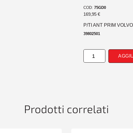
COD:
75GD0
169,95
€
P/TI ANT PRIM VOLVO
39802501
PARAURTI
AGGI
ANTERIORE
PRIM
VOLVO
V60/S60
01/10>
quantità
Prodotti correlati