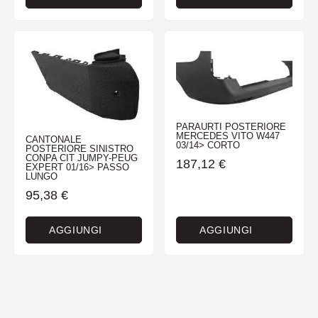
PARAURTI POSTERIORE
MERCEDES VITO W447
CANTONALE
03/14> CORTO
POSTERIORE SINISTRO
CONPA CIT JUMPY-PEUG
187,12
€
EXPERT 01/16> PASSO
LUNGO
95,38
€
AGGIUNGI
AGGIUNGI