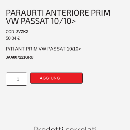
PARAURTI ANTERIORE PRIM
VW PASSAT 10/10>
COD:
2VZK2
50,04
€
P/TI ANT PRIM VW PASSAT 10/10>
3AA807221GRU
PARAURTI
AGGIUNGI
ANTERIORE
PRIM
VW
PASSAT
10/10>
quantità
Prodotti correlati