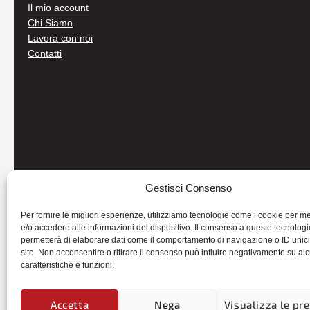
Il mio account
Chi Siamo
Lavora con noi
Contatti
Gestisci Consenso
Per fornire le migliori esperienze, utilizziamo tecnologie come i cookie per 
e/o accedere alle informazioni del dispositivo. Il consenso a queste tecnologi
permetterà di elaborare dati come il comportamento di navigazione o ID unic
sito. Non acconsentire o ritirare il consenso può influire negativamente su al
caratteristiche e funzioni.
© 2026
Autoricambi Seccia
- P.IVA IT04434240711 -
Credits
Accetta
Nega
Visualizza le pr