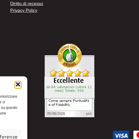
Diritto di recesso
Privacy Policy
memorizzare
e ci
i su questo
cune
eferenze