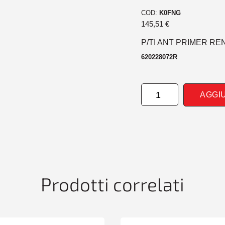
COD:
K0FNG
145,51
€
P/TI ANT PRIMER RE
620228072R
PARAURTI
AGGI
ANTERIORE
PRIMER
RENAULT
TWINGO
01/12>
quantità
Prodotti correlati