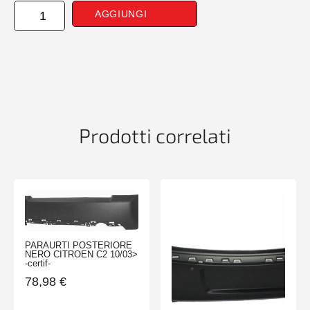
PARAURTI
AGGIUNGI
ANTERIORE
SKODA
OCTAVIA
01/13>
quantità
Prodotti correlati
PARAURTI POSTERIORE
NERO CITROEN C2 10/03>
-certif-
78,98
€