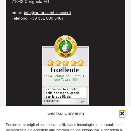
71042 Cerignola FG
email:
info@autoricambiseccia.it
Telefono:
+39 351 000 6467
Gestisci Consenso
© 2026
Autoricambi Seccia
- P.IVA IT04434240711 -
Per fornire le migliori esperienze, utilizziamo tecnologie come i cookie per
Credits
memorizzare e/o accedere alle informazioni del dispositivo. Il consenso a