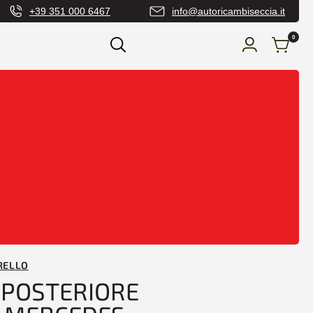
+39 351 000 6467
info@autoricambiseccia.it
0
urti Anteriore e Posteriore
/ PARAURTI
E MERCEDES SPRINTER W901 03/95>01/00
RELLO
 POSTERIORE