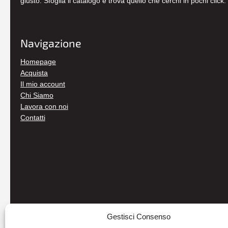
giusto. Sfoglia il catalogo e trova quello che cerchi in pochi click.
Navigazione
Homepage
Acquista
Il mio account
Chi Siamo
Lavora con noi
Contatti
Gestisci Consenso