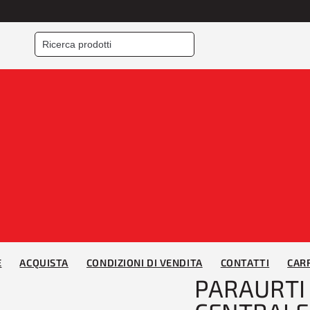
Home
/
PARAURTI
/
Para
POSTERIORE CENTRAL
S/PEDANA
E
ACQUISTA
CONDIZIONI DI VENDITA
CONTATTI
CAR
PARAURTI