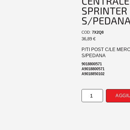
CENTRALE
SPRINTER
S/PEDAN
COD:
7X2Q8
36,89
€
P/TI POST C/LE MER
S/PEDANA
9018800571
A9018800571
A9018850102
PARAURTI
AGGI
POSTERIORE
CENTRALE
MERCEDES
SPRINTER
W901
03/95>01/00