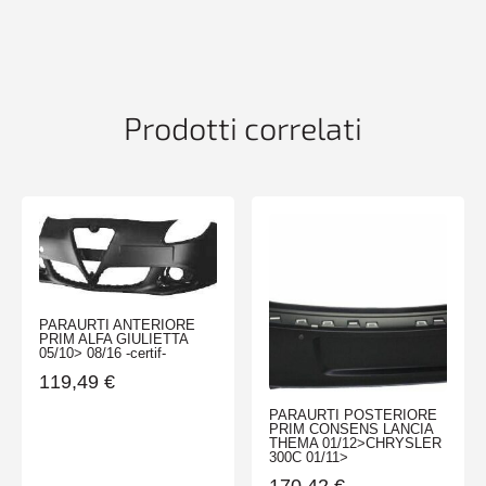
FIORINO
07>
QUBO
07>
(2
Prodotti correlati
PORTE)-
TUV-
quantità
PARAURTI ANTERIORE
PRIM ALFA GIULIETTA
05/10> 08/16 -certif-
119,49
€
PARAURTI POSTERIORE
PRIM CONSENS LANCIA
THEMA 01/12>CHRYSLER
300C 01/11>
170,42
€