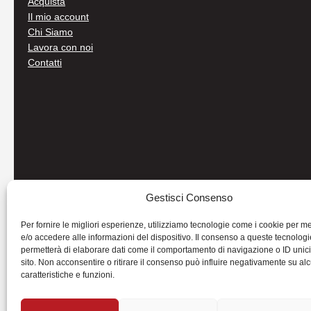
Acquista
Il mio account
Chi Siamo
Lavora con noi
Contatti
Gestisci Consenso
Per fornire le migliori esperienze, utilizziamo tecnologie come i cookie per 
e/o accedere alle informazioni del dispositivo. Il consenso a queste tecnologi
permetterà di elaborare dati come il comportamento di navigazione o ID unic
sito. Non acconsentire o ritirare il consenso può influire negativamente su al
caratteristiche e funzioni.