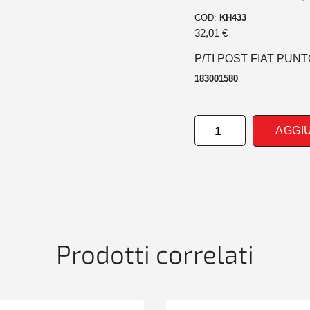
COD:
KH433
32,01
€
P/TI POST FIAT PUNT
183001580
PARAURTI
AGGI
POSTERIORE
FIAT
PUNTO
01/93>05/99
quantità
Prodotti correlati