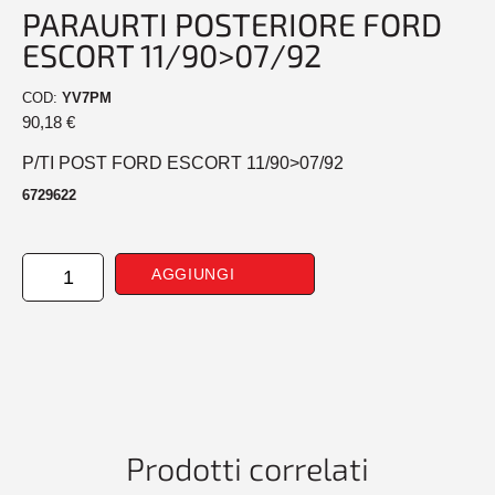
PARAURTI POSTERIORE FORD
ESCORT 11/90>07/92
COD:
YV7PM
90,18
€
P/TI POST FORD ESCORT 11/90>07/92
6729622
PARAURTI
AGGIUNGI
POSTERIORE
FORD
ESCORT
11/90>07/92
quantità
Prodotti correlati