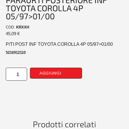
TOYOTA COROLLA 4P
05/97>01/00
COD:
KRXXH
45,09
€
P/TI POST INF TOYOTA COROLLA 4P 05/97>01/00
5216912110
PARAURTI
AGGIUNGI
POSTERIORE
INF
TOYOTA
COROLLA
4P
05/97>01/00
quantità
Prodotti correlati