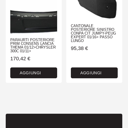
CANTONALE
POSTERIORE SINISTRO
CONPA CIT JUMPY-PEUG
EXPERT 01/16> PASSO
PARAURTI POSTERIORE
LUNGO
PRIM CONSENS LANCIA
THEMA 01/12>CHRYSLER
95,38
€
300C 01/11>
170,42
€
AGGIUNGI
AGGIUNGI