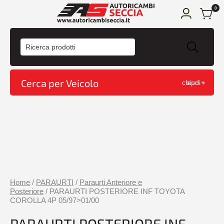
0
HOME
ACQUISTA
Cerca per Veicolo
chiudi -
apri +
CONDIZIONI DI VENDITA
CONTATTI
CARRELLO
Home
/
PARAURTI
/
Paraurti Anteriore e
Posteriore
/ PARAURTI POSTERIORE INF TOYOTA
COROLLA 4P 05/97>01/00
PARAURTI POSTERIORE INF