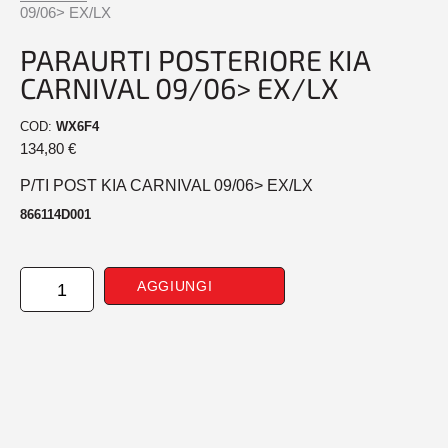
09/06> EX/LX
PARAURTI POSTERIORE KIA
CARNIVAL 09/06> EX/LX
COD:
WX6F4
134,80
€
P/TI POST KIA CARNIVAL 09/06> EX/LX
866114D001
PARAURTI
AGGIUNGI
POSTERIORE
KIA
CARNIVAL
09/06>
EX/LX
quantità