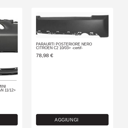
PARAURTI POSTERIORE NERO
CITROEN C2 10/03> -certif-
78,98
€
INI
N 11/12>
AGGIUNGI