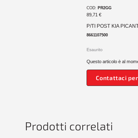
COD:
PR2GG
89,71
€
P/TI POST KIA PICAN
8661107500
Esaurito
Questo articolo è al mome
Contattaci per
Prodotti correlati