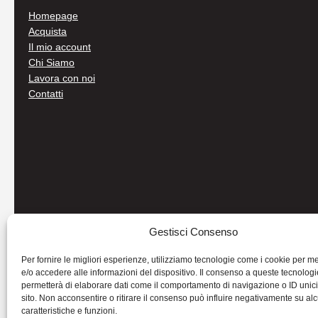
Homepage
Acquista
Il mio account
Chi Siamo
Lavora con noi
Contatti
Gestisci Consenso
Per fornire le migliori esperienze, utilizziamo tecnologie come i cookie per 
e/o accedere alle informazioni del dispositivo. Il consenso a queste tecnologi
permetterà di elaborare dati come il comportamento di navigazione o ID unic
sito. Non acconsentire o ritirare il consenso può influire negativamente su al
caratteristiche e funzioni.