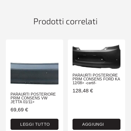
BMW
SERIE
3
Prodotti correlati
F30
06/11>MODER-
LUX-
SPORT
quantità
PARAURTI POSTERIORE
PRIM CONSENS FORD KA
12/08> -certif-
128,48
€
PARAURTI POSTERIORE
PRIM CONSENS VW
JETTA 01/11>
69,69
€
LEGGI TUTTO
AGGIUNGI