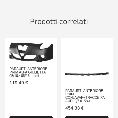
FIAT
500
02/12>
Prodotti correlati
-
TUV-
quantità
PARAURTI ANTERIORE
PRIM ALFA GIULIETTA
05/10> 08/16 -certif-
119,49
€
PARAURTI ANTERIORE
PRIM
CONLAVAF+TRACCE PA
AUDI Q7 01/24>
454,33
€