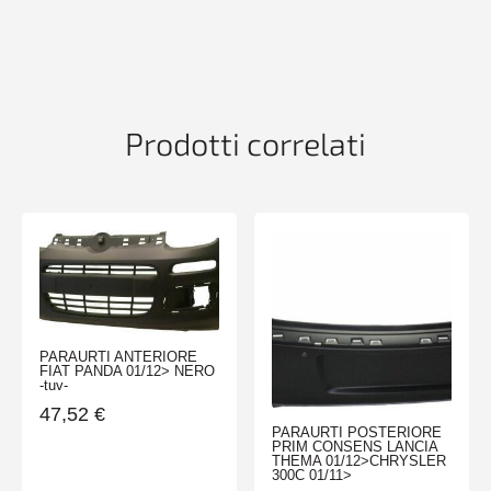
CONPDC+PA
CONFORI
MODANATURA
VW
PASSAT
10/10>
Prodotti correlati
quantità
PARAURTI ANTERIORE
FIAT PANDA 01/12> NERO
-tuv-
47,52
€
PARAURTI POSTERIORE
PRIM CONSENS LANCIA
THEMA 01/12>CHRYSLER
300C 01/11>