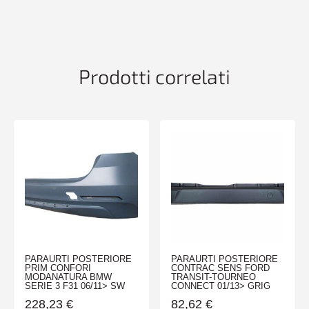
CLASSE
A
W177
08/18>
4P
Prodotti correlati
AMG
quantità
PARAURTI POSTERIORE
PARAURTI POSTERIORE
PRIM CONFORI
CONTRAC SENS FORD
MODANATURA BMW
TRANSIT-TOURNEO
SERIE 3 F31 06/11> SW
CONNECT 01/13> GRIG
228,23
€
82,62
€