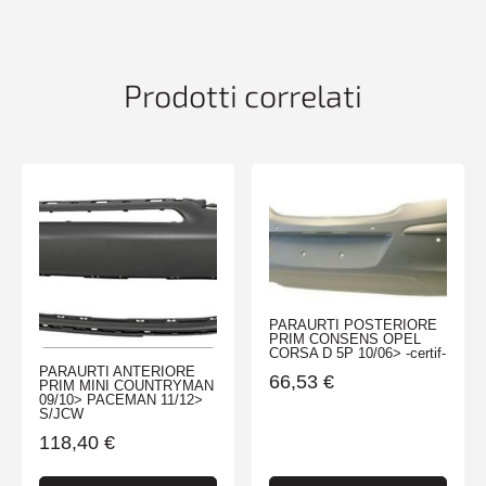
MARMIT
SERIE
3
F30
Prodotti correlati
11>MOD-
LUX-
SPOR
quantità
PARAURTI POSTERIORE
PRIM CONSENS OPEL
CORSA D 5P 10/06> -certif-
PARAURTI ANTERIORE
66,53
€
PRIM MINI COUNTRYMAN
09/10> PACEMAN 11/12>
S/JCW
118,40
€