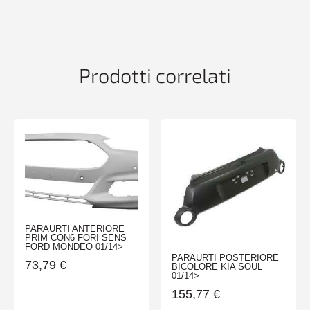
2FORI
MARM
BMW
SERIE
3
Prodotti correlati
F30
11>MOD-
LUX-
SPOR
quantità
PARAURTI ANTERIORE
PRIM CON6 FORI SENS
FORD MONDEO 01/14>
PARAURTI POSTERIORE
73,79
€
BICOLORE KIA SOUL
01/14>
155,77
€