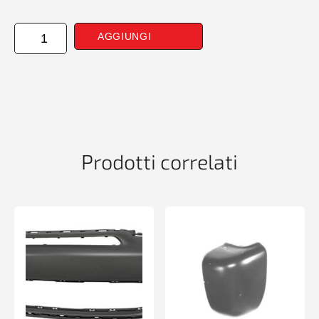
PARAURTI
AGGIUNGI
POSTERIORE
PRIM
CONSENS
PEUG
208
01/12>
SUPPOR
SENS
Prodotti correlati
BOSCH
-
TUV-
quantità