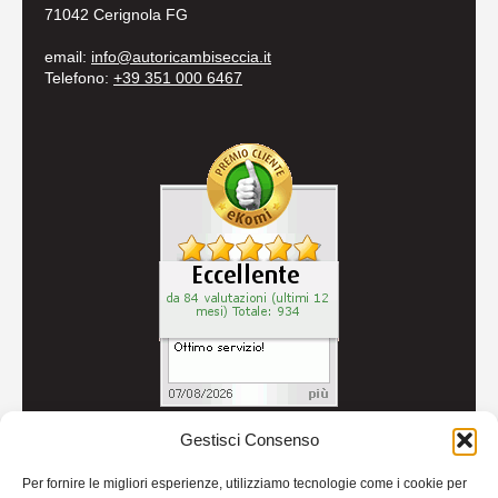
71042 Cerignola FG
email:
info@autoricambiseccia.it
Telefono:
+39 351 000 6467
Gestisci Consenso
© 2026
Autoricambi Seccia
- P.IVA IT04434240711 -
Per fornire le migliori esperienze, utilizziamo tecnologie come i cookie per
Credits