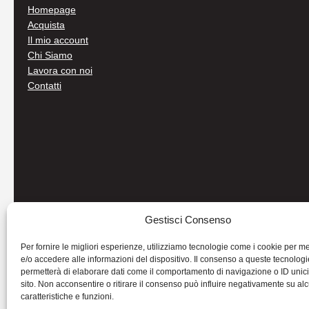
Homepage
Acquista
Il mio account
Chi Siamo
Lavora con noi
Contatti
Gestisci Consenso
Per fornire le migliori esperienze, utilizziamo tecnologie come i cookie per 
e/o accedere alle informazioni del dispositivo. Il consenso a queste tecnologi
permetterà di elaborare dati come il comportamento di navigazione o ID unic
sito. Non acconsentire o ritirare il consenso può influire negativamente su al
caratteristiche e funzioni.