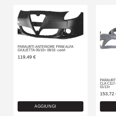
PARAURTI ANTERIORE PRIM ALFA
GIULIETTA 05/10> 08/16 -certif-
119,49
€
PARAURT
CLA C117
01/13>
153,72
AGGIUNGI