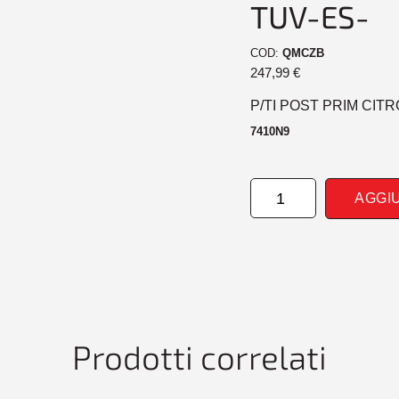
TUV-ES-
COD:
QMCZB
247,99
€
P/TI POST PRIM CITR
7410N9
PARAURTI
AGGI
POSTERIORE
PRIM
CITROEN
C5
10/00>09/04
-
TUV-
ES-
Prodotti correlati
quantità