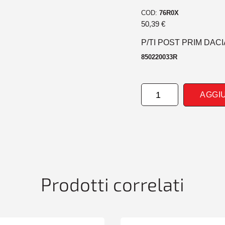
COD:
76R0X
50,39
€
P/TI POST PRIM DACI
850220033R
PARAURTI
AGGI
POSTERIORE
PRIM
DACIA
DUSTER
01/10>
quantità
Prodotti correlati