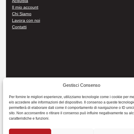
Acquista
Il mio account
Chi Siamo
Lavora con noi
Contatti
Gestisci Consenso
Per fornire le migliori esperienze, utilizziamo tecnologie come i cookie per 
e/o accedere alle informazioni del dispositivo. Il consenso a queste tecnologi
permetterà di elaborare dati come il comportamento di navigazione o ID unic
sito. Non acconsentire o ritirare il consenso può influire negativamente su al
caratteristiche e funzioni.