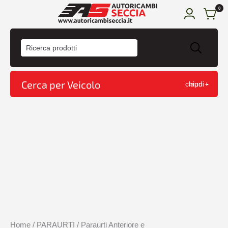
0
HOME
ACQUISTA
Cerca per Veicolo
chiudi -
apri +
CONDIZIONI DI VENDITA
CONTATTI
CARRELLO
Home
/
PARAURTI
/
Paraurti Anteriore e