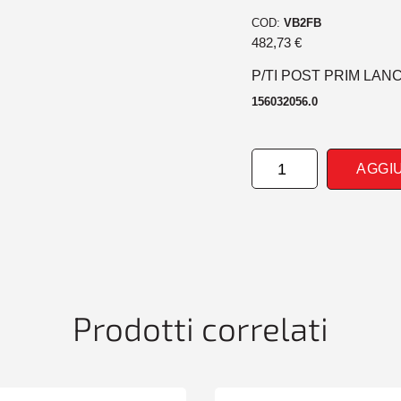
COD:
VB2FB
482,73
€
P/TI POST PRIM LANC
156032056.0
PARAURTI
AGGI
POSTERIORE
PRIM
LANCIA
THESIS
02>
quantità
Prodotti correlati