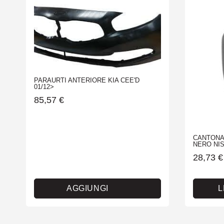
PARAURTI ANTERIORE KIA CEE'D
01/12>
85,57
€
CANTONA
NERO NIS
28,73
€
AGGIUNGI
L