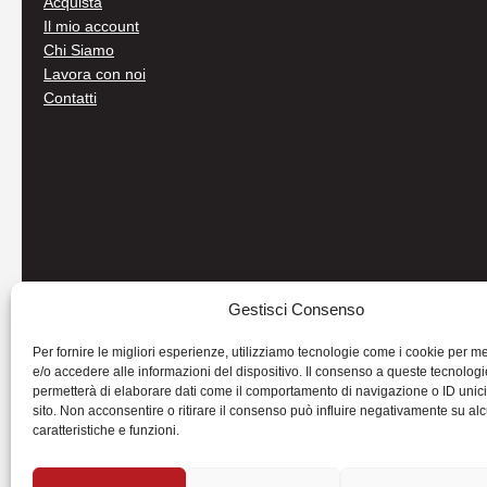
Acquista
Il mio account
Chi Siamo
Lavora con noi
Contatti
Gestisci Consenso
Per fornire le migliori esperienze, utilizziamo tecnologie come i cookie per 
e/o accedere alle informazioni del dispositivo. Il consenso a queste tecnologi
permetterà di elaborare dati come il comportamento di navigazione o ID unic
sito. Non acconsentire o ritirare il consenso può influire negativamente su al
caratteristiche e funzioni.