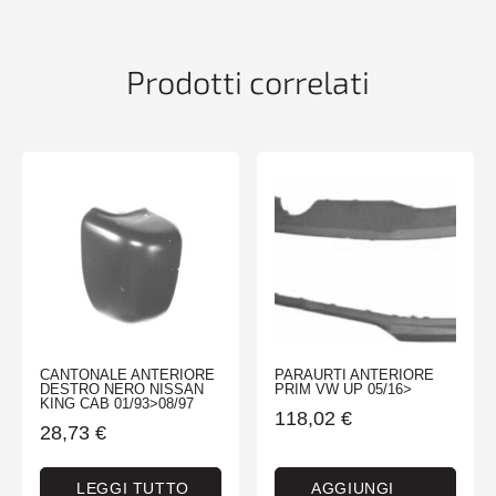
W169
09/04>12/07
CLASSIC
Prodotti correlati
quantità
CANTONALE ANTERIORE
PARAURTI ANTERIORE
DESTRO NERO NISSAN
PRIM VW UP 05/16>
KING CAB 01/93>08/97
118,02
€
28,73
€
LEGGI TUTTO
AGGIUNGI