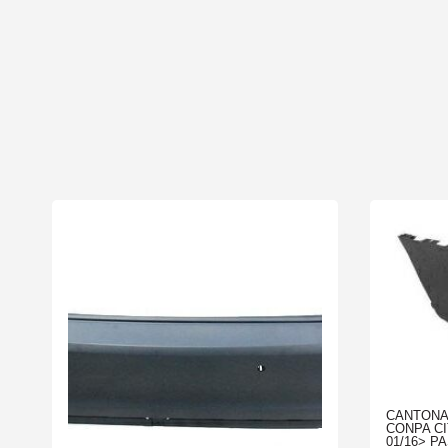
CANTONA
CONPA C
01/16> P