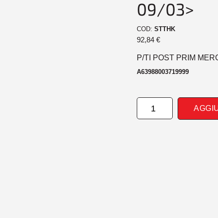
09/03>
COD:
STTHK
92,84
€
P/TI POST PRIM MER
A63988003719999
PARAURTI
AGGI
POSTERIORE
PRIM
MERCEDES
VIANO
W639
09/03>
quantità