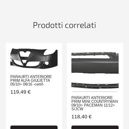
05/05>05/08
ZAFIRA
06/08>
quantità
Prodotti correlati
PARAURTI ANTERIORE
PRIM ALFA GIULIETTA
05/10> 08/16 -certif-
119,49
€
PARAURTI ANTERIORE
PRIM MINI COUNTRYMAN
09/10> PACEMAN 11/12>
S/JCW
118,40
€