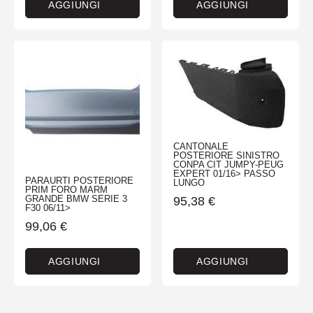
AGGIUNGI
AGGIUNGI
CANTONALE
POSTERIORE SINISTRO
CONPA CIT JUMPY-PEUG
EXPERT 01/16> PASSO
PARAURTI POSTERIORE
LUNGO
PRIM FORO MARM
GRANDE BMW SERIE 3
95,38
€
F30 06/11>
99,06
€
AGGIUNGI
AGGIUNGI