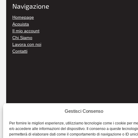
Navigazione
Homepage
Acquista
Il mio account
Chi Siamo
Lavora con noi
Contatti
Gestisci Consenso
Per fornire le migliori esperienze, utilizziamo tecnologie come i cookie per 
e/o accedere alle informazioni del dispositivo. Il consenso a queste tecnologi
permetterà di elaborare dati come il comportamento di navigazione o ID unic