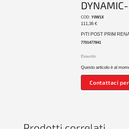
DYNAMIC-
COD:
Y0W1X
111,36
€
P/TI POST PRIM REN
7701477841
Esaurito
Questo articolo è al mome
Contattaci per
Prodotti correlati