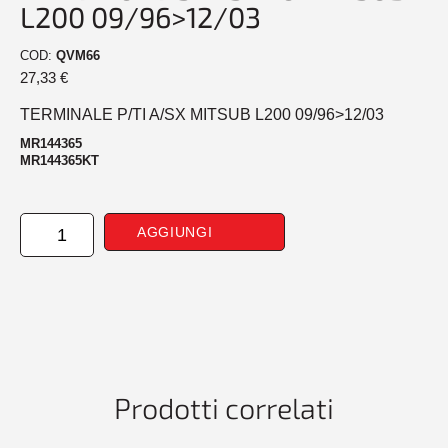
L200 09/96>12/03
COD:
QVM66
27,33
€
TERMINALE P/TI A/SX MITSUB L200 09/96>12/03
MR144365
MR144365KT
TERMINALE
AGGIUNGI
PARAURTI
ANTERIORE
SINISTRO
MITSUB
L200
09/96>12/03
quantità
Prodotti correlati