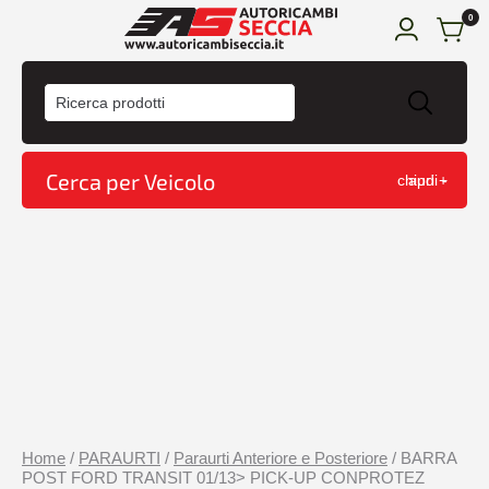
0
HOME
ACQUISTA
Cerca per Veicolo
chiudi -
apri +
CONDIZIONI DI VENDITA
CONTATTI
CARRELLO
Home
/
PARAURTI
/
Paraurti Anteriore e Posteriore
/ BARRA
POST FORD TRANSIT 01/13> PICK-UP CONPROTEZ