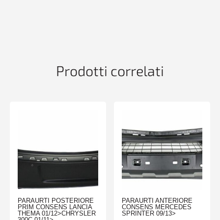
NERA
CONSTAFFE
IVECO
DAILY
CASS.
01/90>03/00
21X190cm
Prodotti correlati
quantità
PARAURTI POSTERIORE
PARAURTI ANTERIORE
PRIM CONSENS LANCIA
CONSENS MERCEDES
THEMA 01/12>CHRYSLER
SPRINTER 09/13>
300C 01/11>