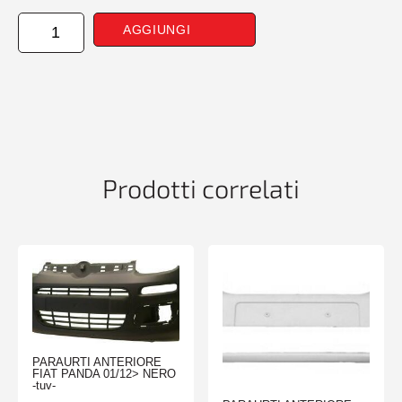
CANTONALE
AGGIUNGI
ANTERIORE
SINISTRO
AUDI
A1
09/10>
quantità
Prodotti correlati
PARAURTI ANTERIORE
FIAT PANDA 01/12> NERO
-tuv-