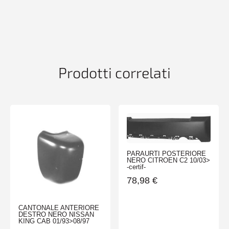
CROMATO
NISSAN
NAVARA-
KING
CAB
09/97>12/01
Prodotti correlati
quantità
PARAURTI POSTERIORE
NERO CITROEN C2 10/03>
-certif-
78,98
€
CANTONALE ANTERIORE
DESTRO NERO NISSAN
KING CAB 01/93>08/97