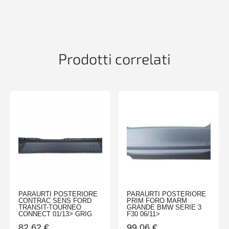
PATROL
09/97>12/01
quantità
Prodotti correlati
PARAURTI POSTERIORE
PARAURTI POSTERIORE
CONTRAC SENS FORD
PRIM FORO MARM
TRANSIT-TOURNEO
GRANDE BMW SERIE 3
CONNECT 01/13> GRIG
F30 06/11>
82,62
€
99,06
€