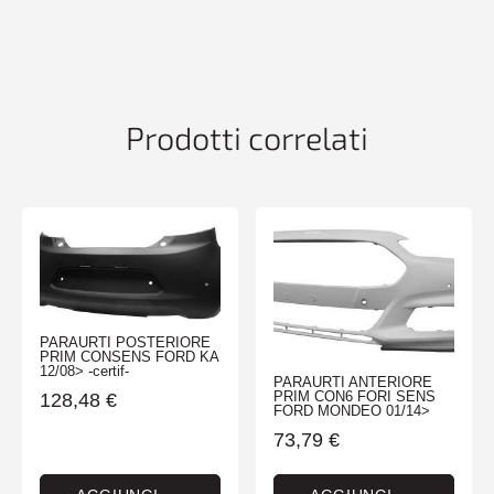
CONLAVAF+SENS
AUDI
A3
01/13>
CABRIO-
SEDAN
Prodotti correlati
quantità
PARAURTI POSTERIORE
PRIM CONSENS FORD KA
12/08> -certif-
PARAURTI ANTERIORE
PRIM CON6 FORI SENS
128,48
€
FORD MONDEO 01/14>
73,79
€