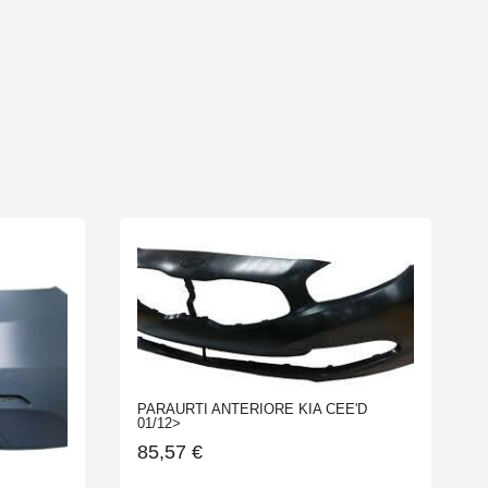
PARAURTI ANTERIORE KIA CEE'D
01/12>
85,57
€