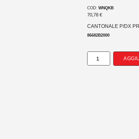
COD:
WNQKB
70,78
€
CANTONALE P/DX PRI
86682B2000
CANTONALE
AGGI
POSTERIORE
DESTRO
PRIM
KIA
SOUL
01/14>
quantità