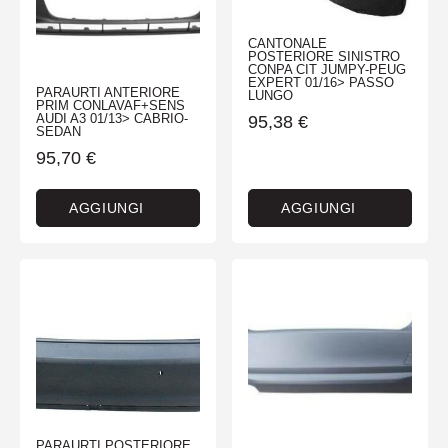
CANTONALE
POSTERIORE SINISTRO
CONPA CIT JUMPY-PEUG
EXPERT 01/16> PASSO
PARAURTI ANTERIORE
LUNGO
PRIM CONLAVAF+SENS
AUDI A3 01/13> CABRIO-
95,38
€
SEDAN
95,70
€
AGGIUNGI
AGGIUNGI
PARAURTI POSTERIORE