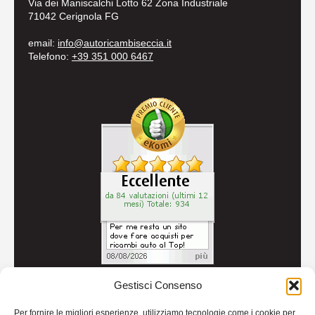
Via dei Maniscalchi Lotto 62 Zona Industriale
71042 Cerignola FG
email:
info@autoricambiseccia.it
Telefono:
+39 351 000 6467
Gestisci Consenso
© 2026
Autoricambi Seccia
- P.IVA IT04434240711 -
Per fornire le migliori esperienze, utilizziamo tecnologie come i cookie per