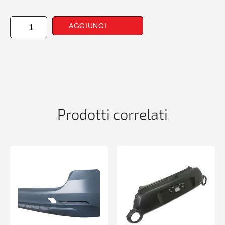
CANTONALE
AGGIUNGI
PARAURTI
ANTERIORE
SINISTRO
MAZDA
B2500
01/99>11/05
quantità
Prodotti correlati