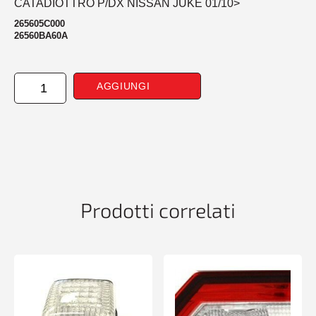
CATADIOTTRO P/DX NISSAN JUKE 01/10>
265605C000
26560BA60A
CATADIOTTRO
AGGIUNGI
POSTERIORE
DESTRO
NISSAN
JUKE
01/10>
quantità
Prodotti correlati