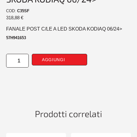
COD:
C35SF
318,88
€
FANALE POST C/LE A LED SKODA KODIAQ 06/24>
57H941653
FANALE
AGGIUNGI
POST
CENTRALE
A
LED
SKODA
KODIAQ
06/24>
quantità
Prodotti correlati