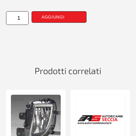
FARO
AGGIUNGI
SINISTRO
H1-
H7
CON
MOTORINO
ELETT
FORD
FOCUS
Prodotti correlati
01/11>08/14
PARAB
CROMATO
quantità