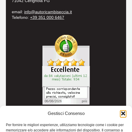
71042 Cerignola FG
email:
info@autoricambiseccia.it
Telefono:
+39 351 000 6467
Gestisci Consenso
© 2026
Autoricambi Seccia
- P.IVA IT04434240711 -
Per fornire le migliori esperienze, utilizziamo tecnologie come i cookie per
Credits
memorizzare e/o accedere alle informazioni del dispositivo. Il consenso a