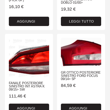
(PICK UP)
DOBLO 01/00>
16,10
€
19,32
€
AGGIUNGI
LEGGI TUTTO
GR OTTICO POSTERIORE
SINISTRO FORD FOCUS
09/14> 5P
FANALE POSTERIORE
84,59
€
SINISTRO INT ASTRA K
09/15> SW
111,46
€
AGGIUNGI
AGGIUNGI