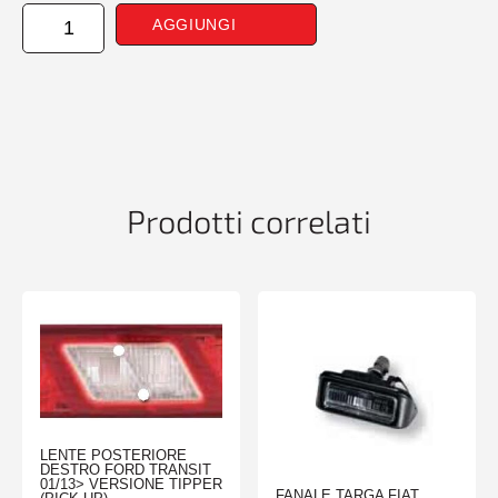
GR
AGGIUNGI
OTTICO
POSTERIORE
DESTRO
BIANCO
ROSSO
FORD
RANGER
04/09>11/11
Prodotti correlati
quantità
LENTE POSTERIORE
DESTRO FORD TRANSIT
01/13> VERSIONE TIPPER
FANALE TARGA FIAT