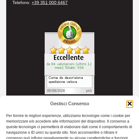
Telefono:
+39 351 000 6467
Gestisci Consenso
© 2026
Autoricambi Seccia
- P.IVA IT04434240711 -
Per fornire le migliori esperienze, utilizziamo tecnologie come i cookie per
Credits
memorizzare e/o accedere alle informazioni del dispositivo. Il consenso a
queste tecnologie ci permetterà di elaborare dati come il comportamento di
navigazione o ID unici su questo sito. Non acconsentire o ritirare il
consenso può influire negativamente su alcune caratteristiche e funzioni.