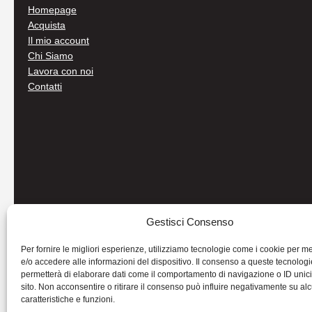
Homepage
Acquista
Il mio account
Chi Siamo
Lavora con noi
Contatti
Gestisci Consenso
Per fornire le migliori esperienze, utilizziamo tecnologie come i cookie per 
e/o accedere alle informazioni del dispositivo. Il consenso a queste tecnologi
permetterà di elaborare dati come il comportamento di navigazione o ID unic
sito. Non acconsentire o ritirare il consenso può influire negativamente su al
caratteristiche e funzioni.