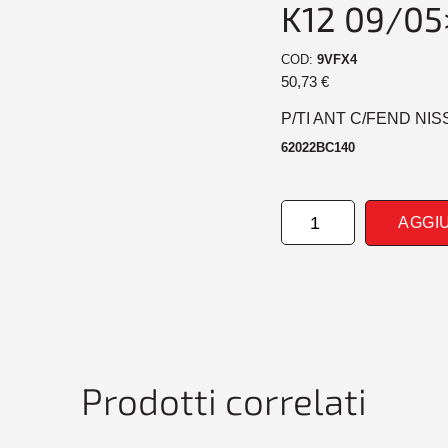
K12 09/05
COD:
9VFX4
50,73
€
P/TI ANT C/FEND NIS
62022BC140
PARAURTI
AGGI
ANTERIORE
CON
FENDINEBBIA
NISSAN
MICRA
K12
09/05>09/10
quantità
Prodotti correlati