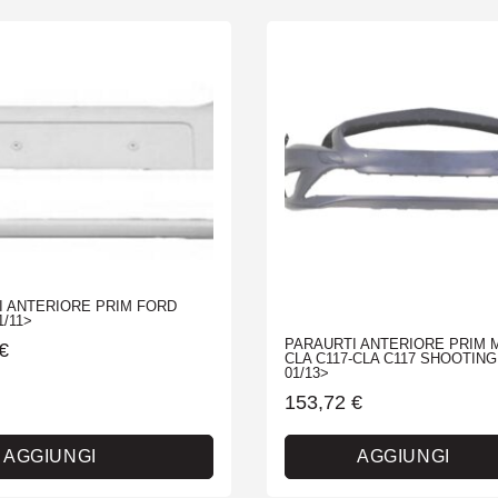
I ANTERIORE PRIM FORD
1/11>
PARAURTI ANTERIORE PRIM
€
CLA C117-CLA C117 SHOOTIN
01/13>
153,72
€
AGGIUNGI
AGGIUNGI