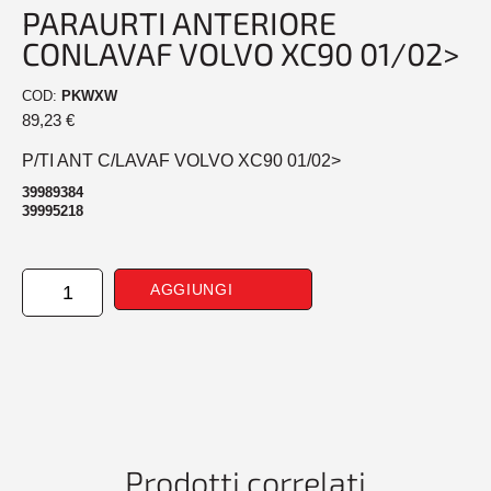
PARAURTI ANTERIORE
CONLAVAF VOLVO XC90 01/02>
COD:
PKWXW
89,23
€
P/TI ANT C/LAVAF VOLVO XC90 01/02>
39989384
39995218
PARAURTI
AGGIUNGI
ANTERIORE
CONLAVAF
VOLVO
XC90
01/02>
quantità
Prodotti correlati