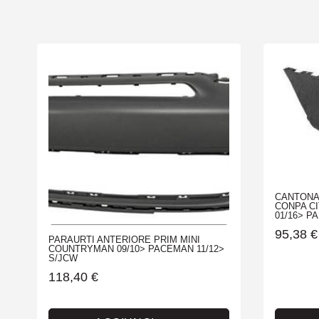
CANTONA
CONPA C
01/16> P
95,38
€
PARAURTI ANTERIORE PRIM MINI
COUNTRYMAN 09/10> PACEMAN 11/12>
S/JCW
118,40
€