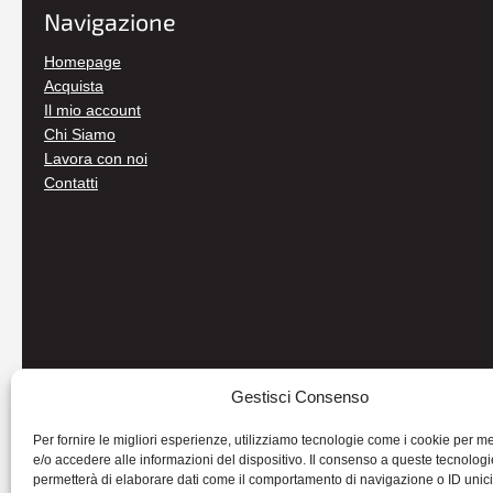
Navigazione
Homepage
Acquista
Il mio account
Chi Siamo
Lavora con noi
Contatti
Gestisci Consenso
Per fornire le migliori esperienze, utilizziamo tecnologie come i cookie per 
e/o accedere alle informazioni del dispositivo. Il consenso a queste tecnologi
permetterà di elaborare dati come il comportamento di navigazione o ID unic