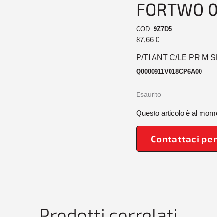
FORTWO 0
COD:
9Z7D5
87,66
€
P/TI ANT C/LE PRIM 
Q0000911V018CP6A00
Esaurito
Questo articolo è al mome
Contattaci per
Prodotti correlati