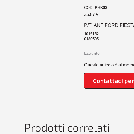
COD:
PHK0S
35,87
€
P/TI ANT FORD FIESTA
1015152
6186505
Esaurito
Questo articolo è al mome
Contattaci per
Prodotti correlati