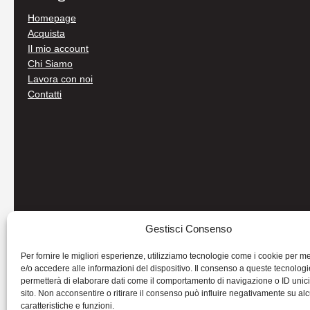
Homepage
Acquista
Il mio account
Chi Siamo
Lavora con noi
Contatti
Gestisci Consenso
Per fornire le migliori esperienze, utilizziamo tecnologie come i cookie per 
e/o accedere alle informazioni del dispositivo. Il consenso a queste tecnologi
permetterà di elaborare dati come il comportamento di navigazione o ID unic
sito. Non acconsentire o ritirare il consenso può influire negativamente su al
caratteristiche e funzioni.