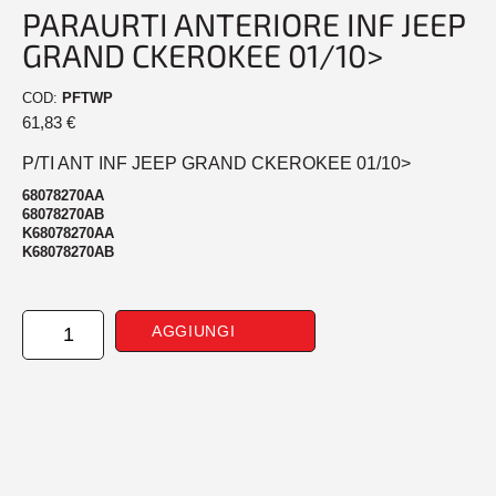
PARAURTI ANTERIORE INF JEEP
GRAND CKEROKEE 01/10>
COD:
PFTWP
61,83
€
P/TI ANT INF JEEP GRAND CKEROKEE 01/10>
68078270AA
68078270AB
K68078270AA
K68078270AB
PARAURTI
AGGIUNGI
ANTERIORE
INF
JEEP
GRAND
CKEROKEE
01/10>
quantità